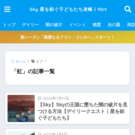
Sky 星を紡ぐ子どもたち攻略 | 9bit
トップ
デイリー
闇の破片
イベント
精霊
光の翼
再
新シーズン「親愛なるファン・ゴッホへ」スタート！
ホーム
タグ
「虹」の記事一覧
2022年7月11日
【Sky】Skyの王国に墜ちた闇の破片を見
つける方法【デイリークエスト｜星を紡
ぐ子どもたち】
2022年7月1日