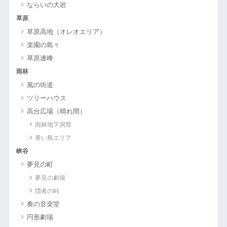
ならいの大岩
草原
草原高地（オレオエリア）
楽園の島々
草原連峰
雨林
風の街道
ツリーハウス
高台広場（晴れ間）
雨林地下洞窟
青い鳥エリア
峡谷
夢見の町
夢見の劇場
隠者の峠
奏の音楽堂
円形劇場