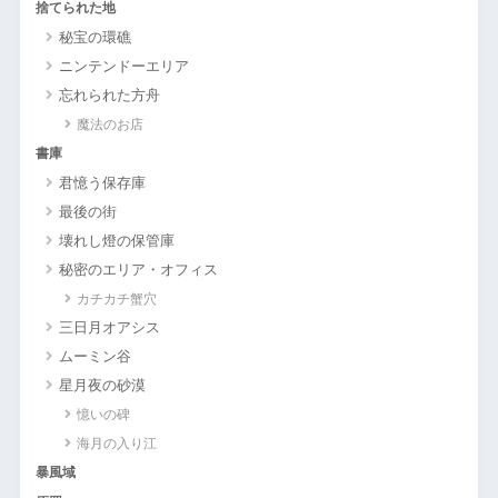
捨てられた地
秘宝の環礁
ニンテンドーエリア
忘れられた方舟
魔法のお店
書庫
君憶う保存庫
最後の街
壊れし燈の保管庫
秘密のエリア・オフィス
カチカチ蟹穴
三日月オアシス
ムーミン谷
星月夜の砂漠
憶いの碑
海月の入り江
暴風域