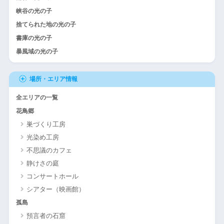
峡谷の光の子
捨てられた地の光の子
書庫の光の子
暴風域の光の子
場所・エリア情報
全エリアの一覧
花鳥郷
巣づくり工房
光染め工房
不思議のカフェ
静けさの庭
コンサートホール
シアター（映画館）
孤島
預言者の石窟