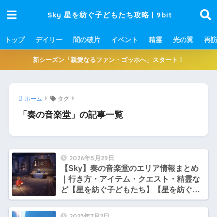
Sky 星を紡ぐ子どもたち攻略 | 9bit
トップ
デイリー
闇の破片
イベント
精霊
光の翼
再
新シーズン「親愛なるファン・ゴッホへ」スタート！
ホーム
タグ
「奏の音楽堂」の記事一覧
2026年5月29日
【Sky】奏の音楽堂のエリア情報まとめ
｜行き方・アイテム・クエスト・精霊な
ど【星を紡ぐ子どもたち】【星を紡ぐ子
どもたち】
2023年7月2日