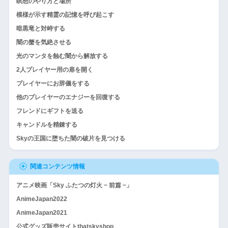
瞑想のやり方と場所
模様が示す精霊の記憶を呼び起こす
暗黒竜と対峙する
闇の蟹を気絶させる
光のマンタを蝕む闇から解放する
2人プレイヤー用の扉を開く
プレイヤーにお辞儀をする
他のプレイヤーのエナジーを回復する
フレンドにギフトを送る
キャンドルを精錬する
Skyの王国に堕ちた闇の破片を見つける
関連コンテンツ情報
アニメ映画「Sky ふたつの灯火 − 前篇 −」
AnimeJapan2022
AnimeJapan2021
公式グッズ販売サイトthatskyshop