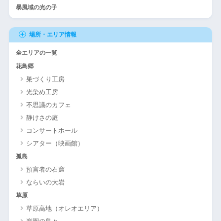
暴風域の光の子
場所・エリア情報
全エリアの一覧
花鳥郷
巣づくり工房
光染め工房
不思議のカフェ
静けさの庭
コンサートホール
シアター（映画館）
孤島
預言者の石窟
ならいの大岩
草原
草原高地（オレオエリア）