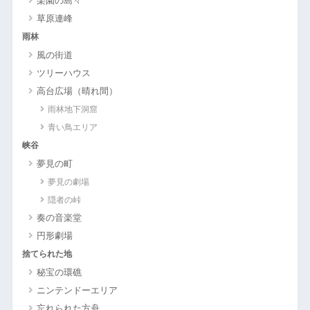
楽園の島々
草原連峰
雨林
風の街道
ツリーハウス
高台広場（晴れ間）
雨林地下洞窟
青い鳥エリア
峡谷
夢見の町
夢見の劇場
隠者の峠
奏の音楽堂
円形劇場
捨てられた地
秘宝の環礁
ニンテンドーエリア
忘れられた方舟