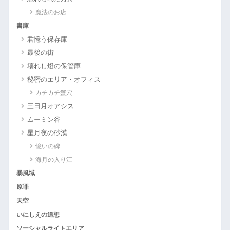
魔法のお店
書庫
君憶う保存庫
最後の街
壊れし燈の保管庫
秘密のエリア・オフィス
カチカチ蟹穴
三日月オアシス
ムーミン谷
星月夜の砂漠
憶いの碑
海月の入り江
暴風域
原罪
天空
いにしえの追想
ソーシャルライトエリア