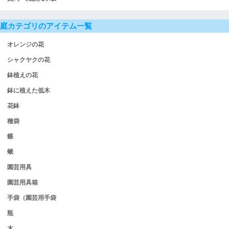
庭カテゴリのアイテム一覧
オレンジの花
シャクヤクの花
鉢植えの花
鉢に植えた低木
花鉢
種袋
蝶
蛾
園芸用具
園芸用具箱
手袋（園芸用手袋
瓶
木