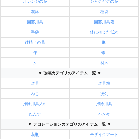
オレンジの花
シャクヤクの花
花鉢
種袋
園芸用具
園芸用具箱
手袋
鉢に植えた低木
鉢植えの花
瓶
蝶
蛾
木
材木
▼ 改装カテゴリのアイテム一覧 ▼
道具
道具箱
ねじ
洗剤
掃除用具入れ
掃除用具
たんす
ペンキ
▼ デコレーションカテゴリのアイテム一覧 ▼
花瓶
モザイクアート