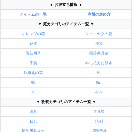
▼ お役立ち情報 ▼
アイテムの一覧
序盤の進め方
▼ 庭カテゴリのアイテム一覧 ▼
オレンジの花
シャクヤクの花
花鉢
種袋
園芸用具
園芸用具箱
手袋
鉢に植えた低木
鉢植えの花
瓶
蝶
蛾
木
材木
▼ 改装カテゴリのアイテム一覧 ▼
道具
道具箱
ねじ
洗剤
掃除用具入れ
掃除用具