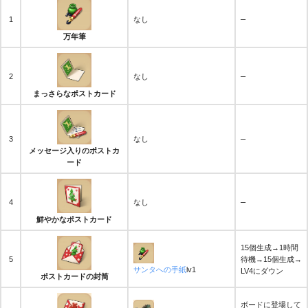
–
1
なし
万年筆
–
2
なし
まっさらなポストカード
–
3
なし
メッセージ入りのポストカ
ード
–
4
なし
鮮やかなポストカード
15個生成→1時間
5
待機→15個生成→
サンタへの手紙
lv1
LV4にダウン
ポストカードの封筒
ボードに登場して