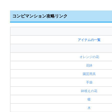
コンビマンション攻略リンク
アイテムの一覧
オレンジの花
花鉢
園芸用具
手袋
鉢植えの花
蝶
木