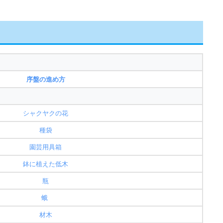
序盤の進め方
シャクヤクの花
種袋
園芸用具箱
鉢に植えた低木
瓶
蛾
材木