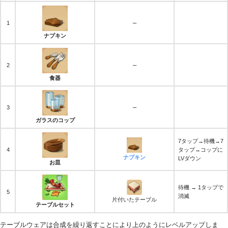
–
1
ナプキン
–
2
食器
–
3
ガラスのコップ
7タップ→待機→7
4
タップ→コップに
ナプキン
LVダウン
お皿
待機 → 1タップで
5
消滅
片付いたテーブル
テーブルセット
テーブルウェアは合成を繰り返すことにより上のようにレベルアップしま