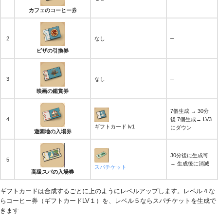
カフェのコーヒー券
–
2
なし
ピザの引換券
–
3
なし
映画の鑑賞券
7個生成 → 30分
4
後 7個生成→ LV3
ギフトカード lv1
にダウン
遊園地の入場券
30分後に生成可
5
→ 生成後に消滅
スパチケット
高級スパの入場券
ギフトカードは合成するごとに上のようにレベルアップします。レベル４な
らコーヒー券（ギフトカードLV１）を、レベル５ならスパチケットを生成で
きます