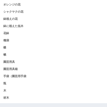
オレンジの花
シャクヤクの花
鉢植えの花
鉢に植えた低木
花鉢
種袋
蝶
蛾
園芸用具
園芸用具箱
手袋（園芸用手袋
瓶
木
材木