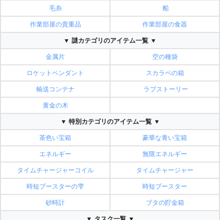
毛糸
船
作業部屋の貴重品
作業部屋の食器
▼ 謎カテゴリのアイテム一覧 ▼
金属片
空の種袋
ロケットペンダント
スカラベの箱
輸送コンテナ
ラブストーリー
黄金の木
▼ 特別カテゴリのアイテム一覧 ▼
茶色い宝箱
豪華な青い宝箱
エネルギー
無限エネルギー
タイムチャージャーコイル
タイムチャージャー
時短ブースターの雫
時短ブースター
砂時計
ブタの貯金箱
▼ タスク一覧 ▼