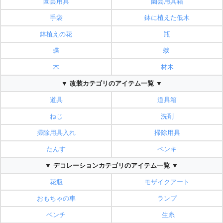
園芸用具
園芸用具箱
手袋
鉢に植えた低木
鉢植えの花
瓶
蝶
蛾
木
材木
▼ 改装カテゴリのアイテム一覧 ▼
道具
道具箱
ねじ
洗剤
掃除用具入れ
掃除用具
たんす
ペンキ
▼ デコレーションカテゴリのアイテム一覧 ▼
花瓶
モザイクアート
おもちゃの車
ランプ
ベンチ
生糸