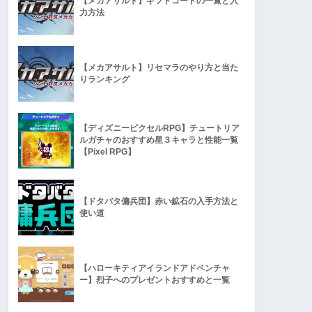
【メカアサルト】ギフトコードの一覧と入
力方法
【メカアサルト】リセマラのやり方と当た
りランキング
【ディズニーピクセルRPG】チュートリア
ルガチャのおすすめ星３キャラと性能一覧
【Pixel RPG】
【ドタバタ傭兵団】赤い鉱石の入手方法と
使い道
【ハローキティアイランドアドベンチャ
ー】烈子へのプレゼントおすすめと一覧