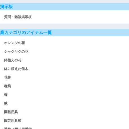
掲示板
質問・雑談掲示板
庭カテゴリのアイテム一覧
オレンジの花
シャクヤクの花
鉢植えの花
鉢に植えた低木
花鉢
種袋
蝶
蛾
園芸用具
園芸用具箱