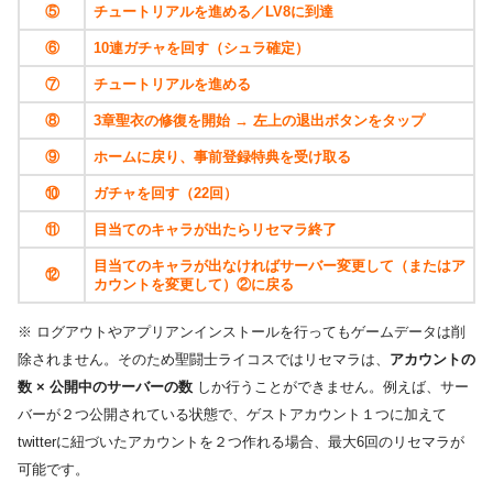
⑤
チュートリアルを進める／LV8に到達
⑥
10連ガチャを回す（シュラ確定）
⑦
チュートリアルを進める
⑧
3章聖衣の修復を開始 → 左上の退出ボタンをタップ
⑨
ホームに戻り、事前登録特典を受け取る
⑩
ガチャを回す（22回）
⑪
目当てのキャラが出たらリセマラ終了
目当てのキャラが出なければサーバー変更して（またはア
⑫
カウントを変更して）②に戻る
※ ログアウトやアプリアンインストールを行ってもゲームデータは削
除されません。そのため聖闘士ライコスではリセマラは、
アカウントの
数 × 公開中のサーバーの数
しか行うことができません。例えば、サー
バーが２つ公開されている状態で、ゲストアカウント１つに加えて
twitterに紐づいたアカウントを２つ作れる場合、最大6回のリセマラが
可能です。