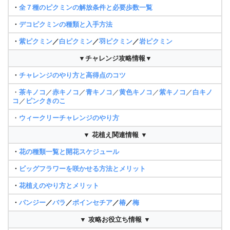
・
全７種のピクミンの解放条件と必要歩数一覧
・
デコピクミンの種類と入手方法
・
紫ピクミン
／
白ピクミン
／
羽ピクミン
／
岩ピクミン
▼チャレンジ攻略情報▼
・
チャレンジのやり方と高得点のコツ
・
茶キノコ
／
赤キノコ
／
青キノコ
／
黄色キノコ
／
紫キノコ
／
白キノ
コ
／
ピンクきのこ
・
ウィークリーチャレンジのやり方
▼ 花植え関連情報 ▼
・
花の種類一覧と開花スケジュール
・
ビッグフラワーを咲かせる方法とメリット
・
花植えのやり方とメリット
・
パンジー
／
バラ
／
ポインセチア
／
椿
／
梅
▼ 攻略お役立ち情報 ▼