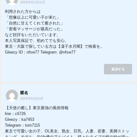
2025年12月11日
利用された方からは
「想像以上に可愛い子が来た」
「自然に甘えてくれて癒された」
「密着マッサージが最高だった」
など好評をいただいています。
本人写真保証で、初めてでも安心。
東京・大阪で探している方は【凜子水月閣】で検索を。
Gleezy ID：nfsw77 Telegram: @nfsw77
返信する
匿名
2025年5月12日
【天使の癒し】東京最強の風俗情報
line：c6726
Gleezy：ka7453
Telegram：tom7115
東京で可愛い女の子、OL美女、熟女、巨乳、人妻、若妻、美脚ストッ
キング、モデル、AV女優のアルバイト、様々なタイプの桜の妹が揃っ