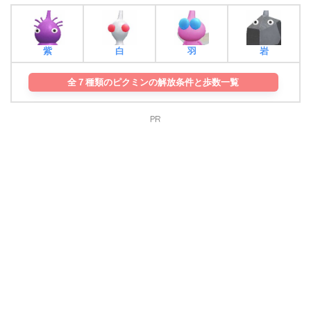
紫
白
羽
岩
全７種類のピクミンの解放条件と歩数一覧
PR