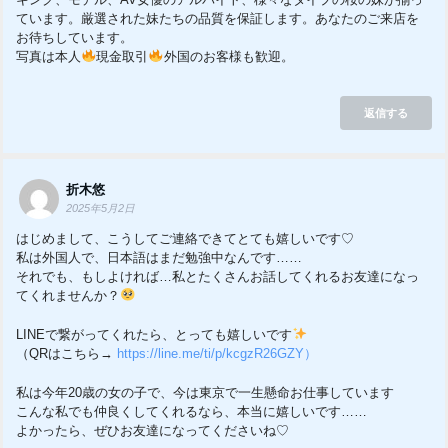
ています。厳選された妹たちの品質を保証します。あなたのご来店を
お待ちしています。
写真は本人
現金取引
外国のお客様も歓迎。
返信する
折木悠
2025年5月2日
はじめまして、こうしてご連絡できてとても嬉しいです♡
私は外国人で、日本語はまだ勉強中なんです……
それでも、もしよければ…私とたくさんお話してくれるお友達になっ
てくれませんか？
LINEで繋がってくれたら、とっても嬉しいです
（QRはこちら→
https://line.me/ti/p/kcgzR26GZY）
私は今年20歳の女の子で、今は東京で一生懸命お仕事しています
こんな私でも仲良くしてくれるなら、本当に嬉しいです……
よかったら、ぜひお友達になってくださいね♡