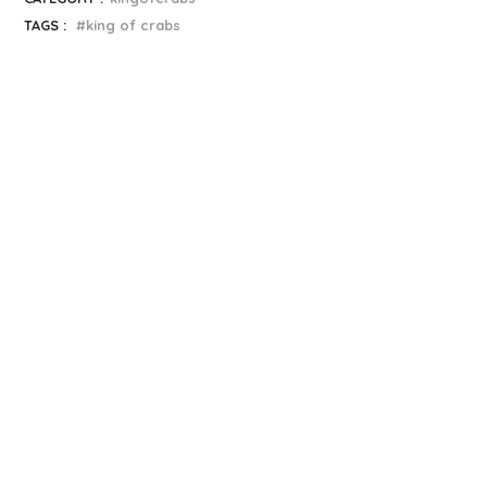
TAGS :
king of crabs