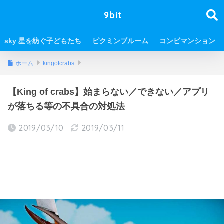
9bit
sky 星を紡ぐ子どもたち
ピクミンブルーム
コンビマンション
ホーム
kingofcrabs
【King of crabs】始まらない／できない／アプリ
が落ちる等の不具合の対処法
2019/03/10
2019/03/11