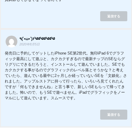
返信する
٩(`•ω•´)۶༄༅༄༅༄༅༄
2020年8月5日
発売日に予約してゲットしたiPhone SE第2世代。無印iPad 6でグラフ
ィック最高にして遊ぶと、カクカクすぎるので最新チップのSEならグ
リグリにできるだろうと、インストールして遊んでいました。SEでも
カクカクする事がるのでグラフィックのレベル落とそうかな？と考え
ていたら、遊んでいる最中に2ヶ月しか経っていないSEを「文鎮化」さ
れました。アップルストアに持って行ったら、いろいろ見てくれたん
ですが「何もできませんね」と言う事で、新しいSEもらって帰ってき
ました。怖いので、もうSEで遊べません。iPadでグラフィックをノー
マルにして遊んでいます。スムースです。
返信する