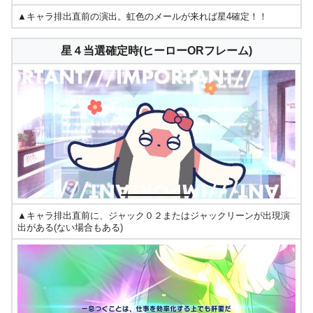
▲キャラ排出直前の演出。虹色のメールが来れば星4確定！！
星４当選確定時(ヒーローORフレーム)
▲キャラ排出直前に、ジャック０２またはジャックリーンが出現演
出がある(ない場合もある)