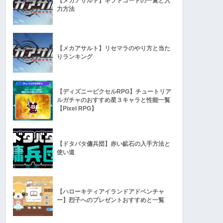
【メカアサルト】ギフトコードの一覧と入
力方法
【メカアサルト】リセマラのやり方と当た
りランキング
【ディズニーピクセルRPG】チュートリア
ルガチャのおすすめ星３キャラと性能一覧
【Pixel RPG】
【ドタバタ傭兵団】赤い鉱石の入手方法と
使い道
【ハローキティアイランドアドベンチャ
ー】烈子へのプレゼントおすすめと一覧