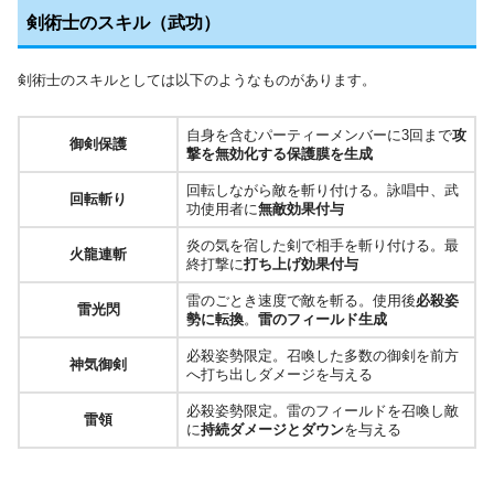
剣術士のスキル（武功）
剣術士のスキルとしては以下のようなものがあります。
自身を含むパーティーメンバーに3回まで
攻
御剣保護
撃を無効化する保護膜を生成
回転しながら敵を斬り付ける。詠唱中、武
回転斬り
功使用者に
無敵効果付与
炎の気を宿した剣で相手を斬り付ける。最
火龍連斬
終打撃に
打ち上げ効果付与
雷のごとき速度で敵を斬る。使用後
必殺姿
雷光閃
勢に転換
。
雷のフィールド生成
必殺姿勢限定。召喚した多数の御剣を前方
神気御剣
へ打ち出しダメージを与える
必殺姿勢限定。雷のフィールドを召喚し敵
雷領
に
持続ダメージとダウン
を与える