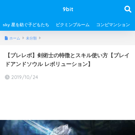
9bit
sky 星を紡ぐ子どもたち
ピクミンブルーム
コンビマンション
ホーム
未分類
【ブレレボ】剣術士の特徴とスキル使い方【ブレイ
ドアンドソウル レボリューション】
2019/10/24