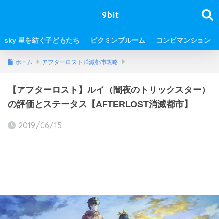
9bit
sky 星を紡ぐ子どもたち
ピクミンブルーム
コンビマンション
ホーム
アフターロスト消滅都市攻略
【アフターロスト】ルイ（闇夜のトリックスター）
の評価とステータス【AFTERLOST消滅都市】
2019/06/15