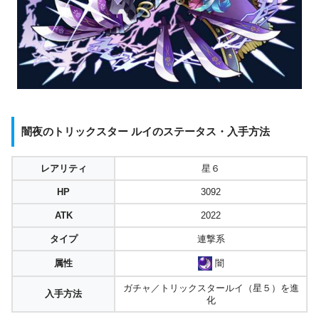
闇夜のトリックスター ルイのステータス・入手方法
レアリティ
星６
HP
3092
ATK
2022
タイプ
連撃系
闇
属性
ガチャ／トリックスタールイ（星５）を進
入手方法
化