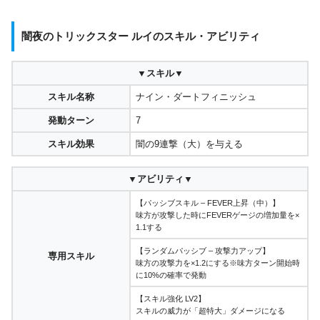
闇夜のトリックスター ルイのスキル・アビリティ
▼スキル▼
スキル名称
ナイン・ダートフィニッシュ
発動ターン
7
スキル効果
闇の9連撃（大）を与える
▼アビリティ▼
【パッシブスキル – FEVER上昇（中）】
味方が攻撃した時にFEVERゲージの増加量を×
1.1する
【ランダムパッシブ – 攻撃力アップ】
専用スキル
味方の攻撃力を×1.2にする※味方ターン開始時
に10%の確率で発動
【スキル強化 LV2】
スキルの威力が「超特大」ダメージになる