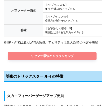
【HPプラス LV40】
HPを合計1500アップする
パラメーター強化
【ATKプラス LV40】
攻撃力を合計750アップする
【攻撃強化・対闇 LV5】
特殊
闇属性に対する攻撃力を×1.5する
※HP・ATKは最大LV時の数値。アビリティは最大LV時の内容を表記
リセマラ最強キャラランキング
闇夜のトリックスター ルイの特徴
火力＋フィーバーゲージアップ要員