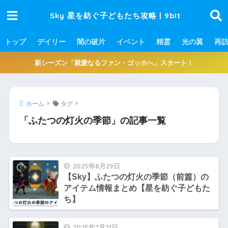
Sky 星を紡ぐ子どもたち攻略 | 9bit
トップ
デイリー
闇の破片
イベント
精霊
光の翼
再
新シーズン「親愛なるファン・ゴッホへ」スタート！
ホーム
タグ
「ふたつの灯火の季節」の記事一覧
2025年8月29日
【Sky】ふたつの灯火の季節（前篇）の
アイテム情報まとめ【星を紡ぐ子どもた
ち】
2025年7月21日