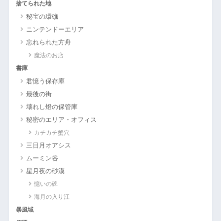
捨てられた地
秘宝の環礁
ニンテンドーエリア
忘れられた方舟
魔法のお店
書庫
君憶う保存庫
最後の街
壊れし燈の保管庫
秘密のエリア・オフィス
カチカチ蟹穴
三日月オアシス
ムーミン谷
星月夜の砂漠
憶いの碑
海月の入り江
暴風域