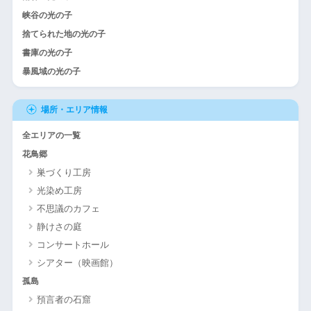
峡谷の光の子
捨てられた地の光の子
書庫の光の子
暴風域の光の子
場所・エリア情報
全エリアの一覧
花鳥郷
巣づくり工房
光染め工房
不思議のカフェ
静けさの庭
コンサートホール
シアター（映画館）
孤島
預言者の石窟