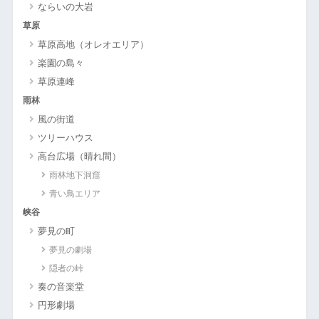
ならいの大岩
草原
草原高地（オレオエリア）
楽園の島々
草原連峰
雨林
風の街道
ツリーハウス
高台広場（晴れ間）
雨林地下洞窟
青い鳥エリア
峡谷
夢見の町
夢見の劇場
隠者の峠
奏の音楽堂
円形劇場