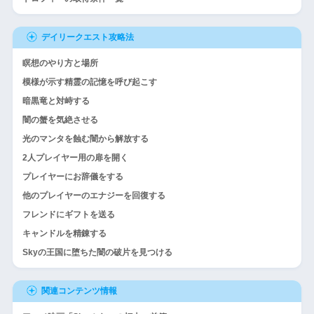
デイリークエスト攻略法
瞑想のやり方と場所
模様が示す精霊の記憶を呼び起こす
暗黒竜と対峙する
闇の蟹を気絶させる
光のマンタを蝕む闇から解放する
2人プレイヤー用の扉を開く
プレイヤーにお辞儀をする
他のプレイヤーのエナジーを回復する
フレンドにギフトを送る
キャンドルを精錬する
Skyの王国に堕ちた闇の破片を見つける
関連コンテンツ情報